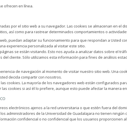
se ofrecen en línea.
das por el sitio web a su navegador. Las cookies se almacenan en el dis
itios, así como para rastrear determinados comportamientos o actividades
l web, puedan adaptar su funcionamiento para que respondan a Usted como 
na experiencia personalizada al visitar este sitio.
é páginas se están visitando. Esto nos ayuda a analizar datos sobre el tráfi
 del cliente. Sólo utilizamos esta información para fines de análisis esta
xperiencia de navegación al momento de visitar nuestro sitio web. Una c
usted decida compartir con nosotros.
 las cookies. La mayoría de los navegadores web están configurados par
las cookies si así él lo prefiere, aunque esto puede afectar la manera en
ico
rreos electrónicos ajenos a la red universitaria o que estén fuera del do
e los administradores de la Universidad de Guadalajara no tienen ningún c
formación confidencial o no confidencial que los usuarios proporcionen al 