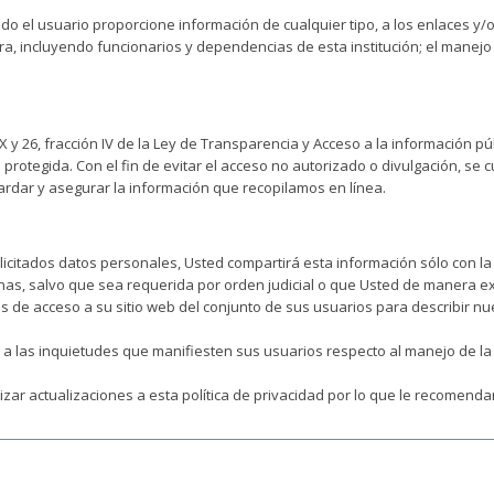
el usuario proporcione información de cualquier tipo, a los enlaces y/o 
ra, incluyendo funcionarios y dependencias de esta institución; el manej
 XX y 26, fracción IV de la Ley de Transparencia y Acceso a la información p
tegida. Con el fin de evitar el acceso no autorizado o divulgación, se cue
rdar y asegurar la información que recopilamos en línea.
licitados datos personales, Usted compartirá esta información sólo con l
nas, salvo que sea requerida por orden judicial o que Usted de manera exp
 de acceso a su sitio web del conjunto de sus usuarios para describir nues
 a las inquietudes que manifiesten sus usuarios respecto al manejo de l
izar actualizaciones a esta política de privacidad por lo que le recomen