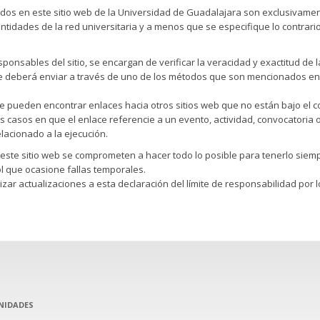
dos en este sitio web de la Universidad de Guadalajara son exclusivamen
tidades de la red universitaria y a menos que se especifique lo contrario,
sponsables del sitio, se encargan de verificar la veracidad y exactitud de
e deberá enviar a través de uno de los métodos que son mencionados en la 
 se pueden encontrar enlaces hacia otros sitios web que no están bajo el 
s casos en que el enlace referencie a un evento, actividad, convocatoria
elacionado a la ejecución.
este sitio web se comprometen a hacer todo lo posible para tenerlo siem
l que ocasione fallas temporales.
izar actualizaciones a esta declaración del límite de responsabilidad po
NIDADES