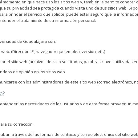
l momento en que hace uso los sitios web y, también le permite conocer c
 su privacidad sea protegida cuando visita uno de sus sitios web. Si por
 para brindar el servicio que solicite, puede estar seguro que la informa
 entender el tratamiento de su información personal.
niversidad de Guadalajara son:
 web. (Dirección IP, navegador que emplea, versión, etc.)
or el sitio web (archivos del sitio solicitados, palabras claves utilizadas 
ndeos de opinión en los sitios web.
nicarse con los administradores de este sitio web (correo electrónico, n
a?
 entender las necesidades de los usuarios y de esta forma proveer un mej
ara su corrección.
iban a través de las formas de contacto y correo electrónico del sitio web